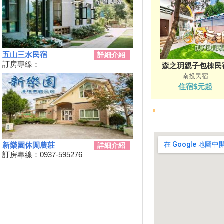
暑假到南投「偽出國」不一定選
例假日 平日仍有空房
2019擴大國旅秋冬夜市抵用卷
優惠活動
2019擴大國旅秋冬住宿優惠活
五山三水民宿
詳細介紹
動
訂房專線：
森之玥親子包棟民
8月份虎山藝術市集「竹風車」
南投民宿
創意DIY
住宿$元起
單車騎遊聽風看海，體驗台灣燈
塔極點濱海小鎮風貌 一起Light
up Taiwan
南投劇場藝術季-108年手牽手玉
山藝遊「藝文講座」系列活動，
歡迎民眾踴躍報名
新樂園休閒農莊
詳細介紹
訂房專線：0937-595276
「陶與茶的對話～陶茶交流之茶
席文化」邀請您來賞陶
南投鯉魚潭生態體驗 小朋友品
嘗蝴蝶美食
史博館酷獸到南投找朋友 竹藝X
科技X創意文化體驗活動