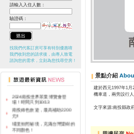
請輸入入住人數：
驗證碼：
找我們代客訂房可享有特別優惠唷
我們收到您的請求後，由專人致電
諮詢您的需求，立刻為您找尋空房！
景點介紹
Abou
台灣百大景點推薦，集章還有限
量小禮物可以拿
建於西元1997年1
2024南投世界茶業博覽會登
機車道，兩旁設行人
場！時間只到10/13
南投綠色旅遊，最高補助2200
文字來源:南投縣政
元!!
埔里拍照秘境，充滿台灣欒樹的
不同顏色！
移動的檜木美術館、林車站變身