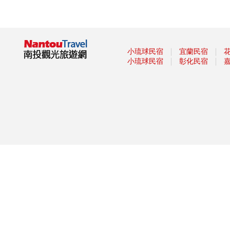
活動(7月6起至8月11日每週六
日)
九族文化村 2019暑假優惠資訊
歡慶奧萬大25歲生日 6月29日起
｜
｜
小琉球民宿
宜蘭民宿
3日入園銅板價優惠
｜
｜
小琉球民宿
彰化民宿
【小鎮漫遊 舞動樂園】 主題樂
園仲夏狂歡嘉年華開跑
奧萬大邀您來找尋慕光天使 認
識蝶與蛾
「集鐵小鎮·瘋鐵馬」 活動報名
開始跑！
寶島時代村「復活」 葡萄節明
天登場
集鐵小鎮瘋鐵馬 招集800騎士南
投追風
紙風車鄉村卡車藝術工程，6月
23日(日) 晚上7:00 在草屯鎮陳
府將軍廟，由即將成真火舞團及
臺灣特技團帶來精彩展演