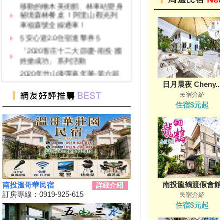
秘境森林餐桌 ！阿里山觀光列
車福森號全線通車！
§ 安心遊2.0住宿進擊券 §
「2020客庄十二大節慶-南投·國
姓搶成功」系列活動
2020年竹山漆彈嘉年華-第六屆
鎮長盃漆彈賽暨漆彈教育體驗活
日月晨夜 Cheny..
動
民宿介紹
紙本「藝FUN券」
住宿$元起
109年育兒津貼親職教育活動-森
呼吸-親子自然教育體驗活動(免
費參與)
南投觀光玩起來 發票滿額抽大
獎
水里車埕茶鄉好好玩 農會邀大
家做火車來夏舞茶
南投龍鶴渡假會
南投溫哥華民宿
詳細介紹
搶三倍券商機 南投推安心旅遊
訂房專線：0919-925-615
民宿介紹
遊樂區免費入園 台中農產網購
住宿$元起
節