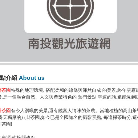
點介紹
About us
卦茶園
特殊的地理環境, 搭配柔和的線條與渾然自成 的美景,終年雲霧
景,是一個融合自然、人文與產業特色的 熱門景點!幸運的話,還能見到
卦茶園
有令人讚嘆的美景,還有饒富人情味的茶農。當地種植的高山茶香
!得天獨厚的八卦茶園,如今已是全國知名的攝影景點, 每逢採茶時分,
的茶園!
字來源:南投縣政府