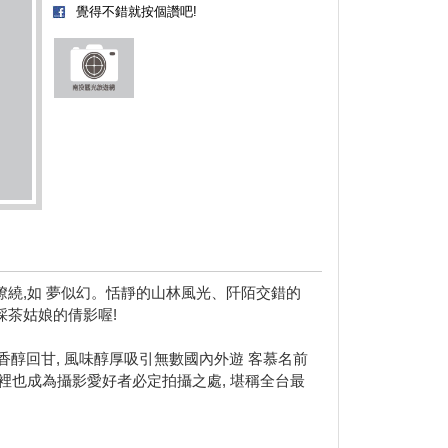
覺得不錯就按個讚吧!
繚繞,如 夢似幻。恬靜的山林風光、阡陌交錯的
採茶姑娘的倩影喔!
醇回甘, 風味醇厚吸引無數國內外遊 客慕名前
這裡也成為攝影愛好者必定拍攝之處, 堪稱全台最