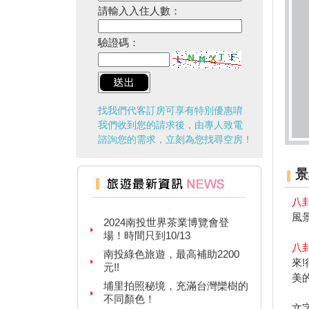
請輸入入住人數：
驗證碼：
找我們代客訂房可享有特別優惠唷
我們收到您的請求後，由專人致電
諮詢您的需求，立刻為您找尋空房！
景
台灣百大景點推薦，集章還有限
量小禮物可以拿
八
2024南投世界茶業博覽會登
風
場！時間只到10/13
南投綠色旅遊，最高補助2200
八
元!!
來
埔里拍照秘境，充滿台灣欒樹的
美
不同顏色！
移動的檜木美術館、林車站變身
文