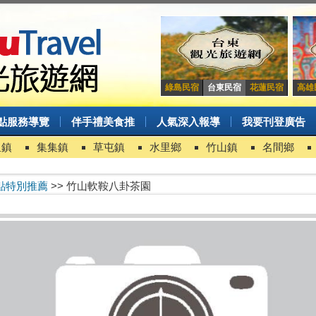
綠島民宿
台東民宿
花蓮民宿
高雄
點服務導覽
伴手禮美食推
人氣深入報導
我要刊登廣告
里鎮
集集鎮
草屯鎮
水里鄉
竹山鎮
名間鄉
點特別推薦
>> 竹山軟鞍八卦茶園