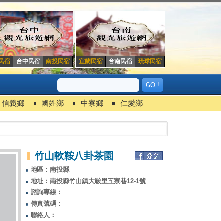
民宿
台中民宿
南投民宿
宜蘭民宿
台南民宿
琉球民宿
信義鄉
國姓鄉
中寮鄉
仁愛鄉
竹山軟鞍八卦茶園
地區：南投縣
地址：南投縣竹山鎮大鞍里五寮巷12-1號
諮詢專線：
傳真號碼：
聯絡人：