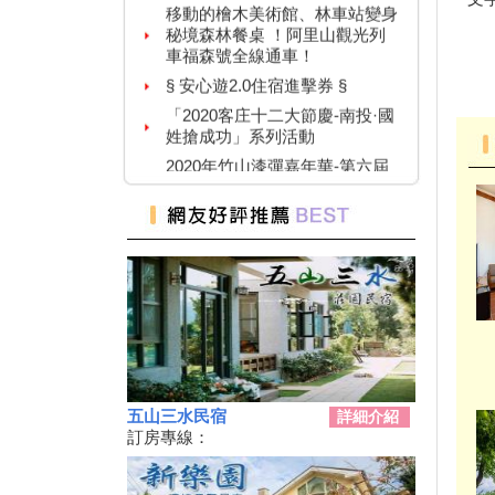
秘境森林餐桌 ！阿里山觀光列
車福森號全線通車！
§ 安心遊2.0住宿進擊券 §
「2020客庄十二大節慶-南投·國
姓搶成功」系列活動
2020年竹山漆彈嘉年華-第六屆
鎮長盃漆彈賽暨漆彈教育體驗活
動
紙本「藝FUN券」
109年育兒津貼親職教育活動-森
呼吸-親子自然教育體驗活動(免
費參與)
南投觀光玩起來 發票滿額抽大
獎
水里車埕茶鄉好好玩 農會邀大
家做火車來夏舞茶
五山三水民宿
詳細介紹
搶三倍券商機 南投推安心旅遊
訂房專線：
遊樂區免費入園 台中農產網購
節
暑假到南投「偽出國」不一定選