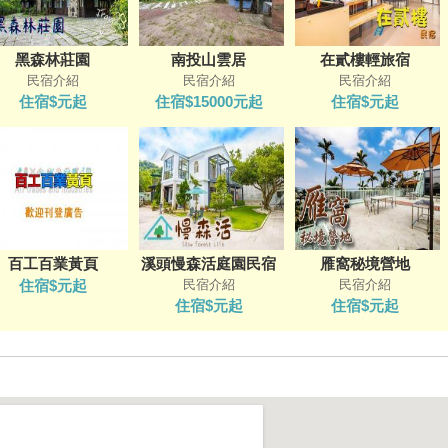
黑森林莊園
南投山雲居
在貳樓輕旅宿
民宿介紹
民宿介紹
民宿介紹
住宿$元起
住宿$15000元起
住宿$元起
百工百業黃頁
溪頭慢森活庭園民宿
雁窩秘境營地
住宿$元起
民宿介紹
民宿介紹
住宿$元起
住宿$元起