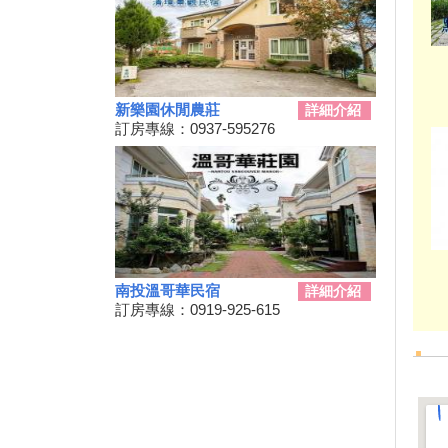
例假日 平日仍有空房
2019擴大國旅秋冬夜市抵用卷
優惠活動
2019擴大國旅秋冬住宿優惠活
新樂園休閒農莊
動
詳細介紹
訂房專線：0937-595276
8月份虎山藝術市集「竹風車」
創意DIY
單車騎遊聽風看海，體驗台灣燈
塔極點濱海小鎮風貌 一起Light
up Taiwan
南投劇場藝術季-108年手牽手玉
山藝遊「藝文講座」系列活動，
歡迎民眾踴躍報名
南投溫哥華民宿
詳細介紹
訂房專線：0919-925-615
「陶與茶的對話～陶茶交流之茶
席文化」邀請您來賞陶
南投鯉魚潭生態體驗 小朋友品
嘗蝴蝶美食
史博館酷獸到南投找朋友 竹藝X
科技X創意文化體驗活動