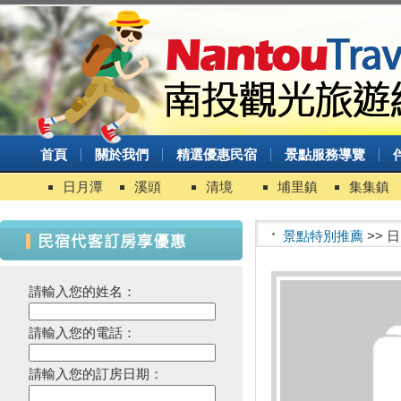
首頁
關於我們
精選優惠民宿
景點服務導覽
日月潭
溪頭
清境
埔里鎮
集集鎮
景點特別推薦
>> 
請輸入您的姓名：
請輸入您的電話：
請輸入您的訂房日期：