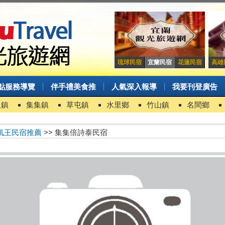
琉球民宿
宜蘭民宿
花蓮民宿
高雄
點服務導覽
伴手禮美食推
人氣深入報導
我要刊登廣告
里鎮
集集鎮
草屯鎮
水里鄉
竹山鎮
名間鄉
氣王民宿推薦
>> 集集倍詩泰民宿