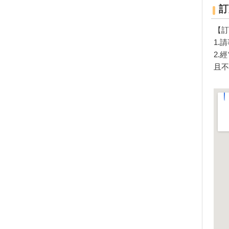
美美的月牙灣水域 國內全國賽
訂
最美的划船水域
就等這一刻！稻田中「超萌巨型
【訂
貓頭鷹」百人收割
1.
爸爸我愛你-第一屆父親節親子
2.
健行活動
且不
「FUN一夏─圖書館暑期歡樂
季」串聯活動
日月潭變身蜜月潭 夢幻集團婚
禮今年開始報名
日月潭環湖馬拉松賽列為
AbbottWMM分齡世界冠軍賽指
定賽事之一
一日牧羊人體驗活動
奧萬大「遊」森林三寶 活氧、
芬多精與負離子
山友注意！台灣登山申請整合服
務網 單一入口網上線了
夏季賞螢免費導覽解說
108年水里玩水節暨水資源宣導