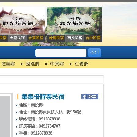
民宿
台南民宿
台東民宿
綠島民宿
南投民宿
台中民宿
信義鄉
國姓鄉
中寮鄉
仁愛鄉
集集倍詩泰民宿
地區：南投縣
地址：南投縣集集鎮八張一街158號
聯絡電話：0912878938
訂房專線：0492764707
手機：0912878938