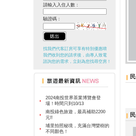
請輸入入住人數：
驗證碼：
找我們代客訂房可享有特別優惠唷
我們收到您的請求後，由專人致電
諮詢您的需求，立刻為您找尋空房！
民
台灣百大景點推薦，集章還有限
量小禮物可以拿
2024南投世界茶業博覽會登
場！時間只到10/13
南投綠色旅遊，最高補助2200
元!!
民
埔里拍照秘境，充滿台灣欒樹的
不同顏色！
移動的檜木美術館、林車站變身