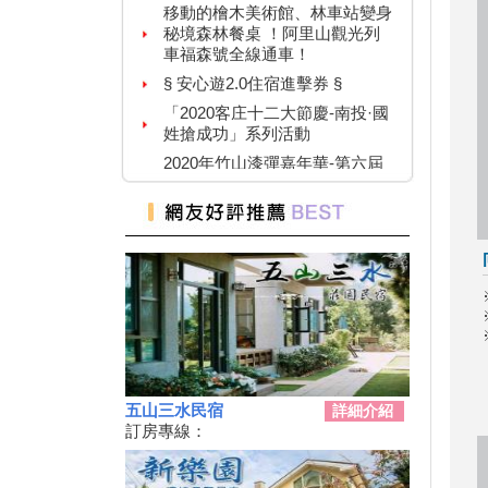
秘境森林餐桌 ！阿里山觀光列
車福森號全線通車！
§ 安心遊2.0住宿進擊券 §
「2020客庄十二大節慶-南投·國
姓搶成功」系列活動
2020年竹山漆彈嘉年華-第六屆
鎮長盃漆彈賽暨漆彈教育體驗活
動
紙本「藝FUN券」
109年育兒津貼親職教育活動-森
呼吸-親子自然教育體驗活動(免
費參與)
南投觀光玩起來 發票滿額抽大
獎
水里車埕茶鄉好好玩 農會邀大
家做火車來夏舞茶
五山三水民宿
詳細介紹
搶三倍券商機 南投推安心旅遊
訂房專線：
遊樂區免費入園 台中農產網購
節