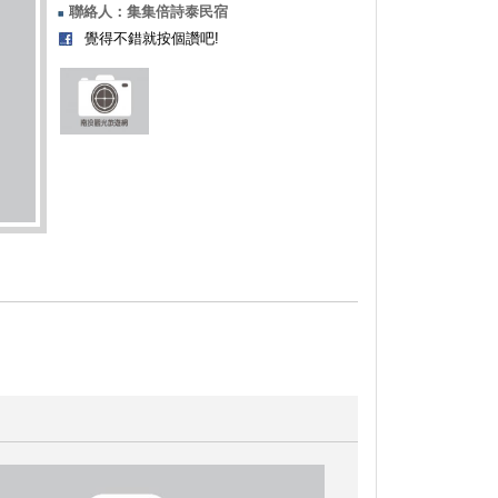
聯絡人：集集倍詩泰民宿
覺得不錯就按個讚吧!