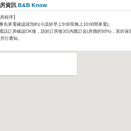
房資訊
B&B Know
房程序】
請事先來電確認或預約(※請於早上9:00至晚上10:00間來電)。
經電話訂房確認OK後，請於訂房後3日內匯訂金(房價的50%)，若
另行通知。