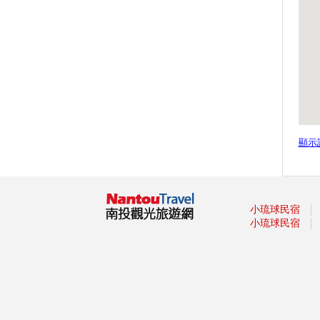
活動(7月6起至8月11日每週六
日)
九族文化村 2019暑假優惠資訊
歡慶奧萬大25歲生日 6月29日起
3日入園銅板價優惠
【小鎮漫遊 舞動樂園】 主題樂
園仲夏狂歡嘉年華開跑
奧萬大邀您來找尋慕光天使 認
識蝶與蛾
顯示
「集鐵小鎮·瘋鐵馬」 活動報名
開始跑！
寶島時代村「復活」 葡萄節明
天登場
｜
小琉球民宿
｜
小琉球民宿
集鐵小鎮瘋鐵馬 招集800騎士南
投追風
紙風車鄉村卡車藝術工程，6月
23日(日) 晚上7:00 在草屯鎮陳
府將軍廟，由即將成真火舞團及
臺灣特技團帶來精彩展演
「2019寶島仲夏節Formosa