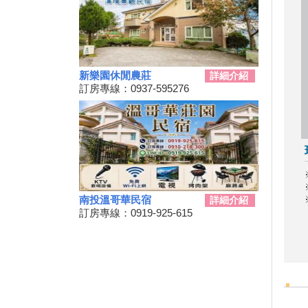
暑假到南投「偽出國」不一定選
例假日 平日仍有空房
2019擴大國旅秋冬夜市抵用卷
優惠活動
2019擴大國旅秋冬住宿優惠活
新樂園休閒農莊
詳細介紹
動
訂房專線：0937-595276
8月份虎山藝術市集「竹風車」
創意DIY
單車騎遊聽風看海，體驗台灣燈
塔極點濱海小鎮風貌 一起Light
up Taiwan
南投劇場藝術季-108年手牽手玉
山藝遊「藝文講座」系列活動，
歡迎民眾踴躍報名
南投溫哥華民宿
詳細介紹
訂房專線：0919-925-615
「陶與茶的對話～陶茶交流之茶
席文化」邀請您來賞陶
南投鯉魚潭生態體驗 小朋友品
嘗蝴蝶美食
史博館酷獸到南投找朋友 竹藝X
科技X創意文化體驗活動