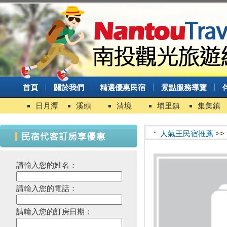
首頁
關於我們
精選優惠民宿
景點服務導覽
日月潭
溪頭
清境
埔里鎮
集集鎮
人氣王民宿推薦
>>
請輸入您的姓名：
請輸入您的電話：
請輸入您的訂房日期：