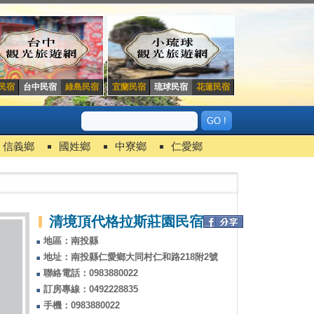
民宿
台中民宿
綠島民宿
宜蘭民宿
琉球民宿
花蓮民宿
信義鄉
國姓鄉
中寮鄉
仁愛鄉
清境頂代格拉斯莊園民宿
地區：南投縣
地址：南投縣仁愛鄉大同村仁和路218附2號
聯絡電話：0983880022
訂房專線：0492228835
手機：0983880022