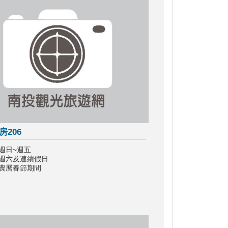
房206
週日~週五
：週六及連續假日
：農曆春節期間