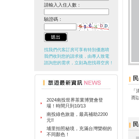
請輸入入住人數：
驗證碼：
找我們代客訂房可享有特別優惠唷
我們收到您的請求後，由專人致電
諮詢您的需求，立刻為您找尋空房！
民
台灣百大景點推薦，集章還有限
量小禮物可以拿
「
2024南投世界茶業博覽會登
而
場！時間只到10/13
南投綠色旅遊，最高補助2200
元!!
埔里拍照秘境，充滿台灣欒樹的
民
不同顏色！
移動的檜木美術館、林車站變身