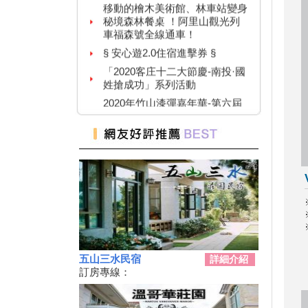
秘境森林餐桌 ！阿里山觀光列
車福森號全線通車！
§ 安心遊2.0住宿進擊券 §
「2020客庄十二大節慶-南投·國
姓搶成功」系列活動
2020年竹山漆彈嘉年華-第六屆
鎮長盃漆彈賽暨漆彈教育體驗活
動
紙本「藝FUN券」
109年育兒津貼親職教育活動-森
呼吸-親子自然教育體驗活動(免
費參與)
南投觀光玩起來 發票滿額抽大
獎
水里車埕茶鄉好好玩 農會邀大
家做火車來夏舞茶
五山三水民宿
詳細介紹
搶三倍券商機 南投推安心旅遊
訂房專線：
遊樂區免費入園 台中農產網購
節
暑假到南投「偽出國」不一定選