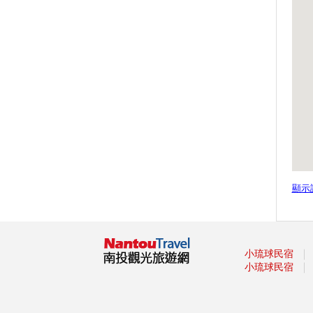
活動(7月6起至8月11日每週六
日)
九族文化村 2019暑假優惠資訊
歡慶奧萬大25歲生日 6月29日起
3日入園銅板價優惠
【小鎮漫遊 舞動樂園】 主題樂
園仲夏狂歡嘉年華開跑
奧萬大邀您來找尋慕光天使 認
識蝶與蛾
「集鐵小鎮·瘋鐵馬」 活動報名
開始跑！
寶島時代村「復活」 葡萄節明
顯示
天登場
集鐵小鎮瘋鐵馬 招集800騎士南
投追風
｜
紙風車鄉村卡車藝術工程，6月
小琉球民宿
｜
23日(日) 晚上7:00 在草屯鎮陳
小琉球民宿
府將軍廟，由即將成真火舞團及
臺灣特技團帶來精彩展演
「2019寶島仲夏節Formosa