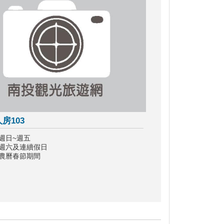
房103
週日~週五
：週六及連續假日
：農曆春節期間