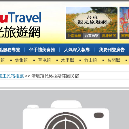
台南民宿
台東民宿
高雄民宿
南投
點服務導覽
伴手禮美食推
人氣深入報導
我要刊登廣告
里鎮
集集鎮
草屯鎮
水里鄉
竹山鎮
名間鄉
氣王民宿推薦
>> 清境頂代格拉斯莊園民宿