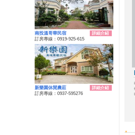
例假日 平日仍有空房
2019擴大國旅秋冬夜市抵用卷
優惠活動
2019擴大國旅秋冬住宿優惠活
南投溫哥華民宿
詳細介紹
動
訂房專線：0919-925-615
8月份虎山藝術市集「竹風車」
創意DIY
單車騎遊聽風看海，體驗台灣燈
塔極點濱海小鎮風貌 一起Light
up Taiwan
南投劇場藝術季-108年手牽手玉
山藝遊「藝文講座」系列活動，
歡迎民眾踴躍報名
新樂園休閒農莊
詳細介紹
訂房專線：0937-595276
「陶與茶的對話～陶茶交流之茶
席文化」邀請您來賞陶
南投鯉魚潭生態體驗 小朋友品
嘗蝴蝶美食
史博館酷獸到南投找朋友 竹藝X
科技X創意文化體驗活動