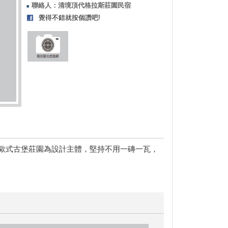
聯絡人：清境頂代格拉斯莊園民宿
覺得不錯就按個讚吧!
歐式古堡莊園為設計主體，堅持不用一磚一瓦，
。