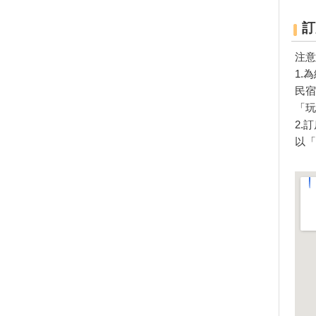
美美的月牙灣水域 國內全國賽
最美的划船水域
訂
就等這一刻！稻田中「超萌巨型
貓頭鷹」百人收割
注意
爸爸我愛你-第一屆父親節親子
1.
健行活動
民宿
「FUN一夏─圖書館暑期歡樂
「玩
季」串聯活動
2.
日月潭變身蜜月潭 夢幻集團婚
以「
禮今年開始報名
日月潭環湖馬拉松賽列為
AbbottWMM分齡世界冠軍賽指
定賽事之一
一日牧羊人體驗活動
奧萬大「遊」森林三寶 活氧、
芬多精與負離子
山友注意！台灣登山申請整合服
務網 單一入口網上線了
夏季賞螢免費導覽解說
108年水里玩水節暨水資源宣導